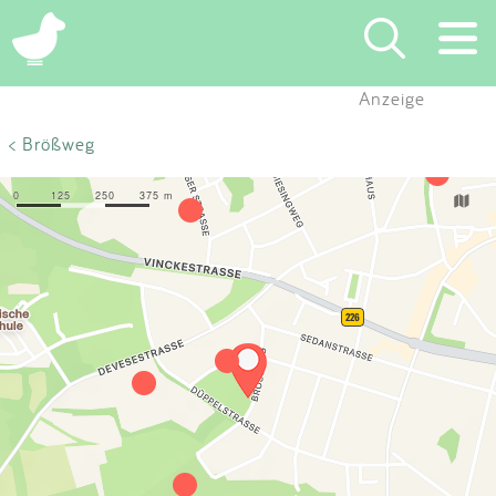
×
Anzeige
Suchen
< Brößweg
Eintragen
App
Blog
Partner
Kontakt