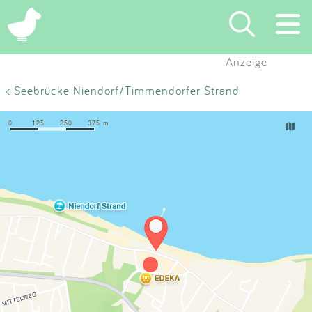
×
Anzeige
Suchen
< Seebrücke Niendorf/Timmendorfer Strand
Eintragen
App
Blog
Partner
Kontakt