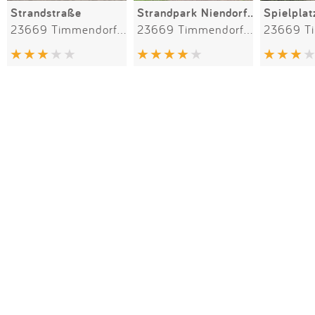
Strandstraße
Strandpark Niendorf an der Ostsee
Spielpla
23669 Timmendorfer Strand
23669 Timmendorfer Strand