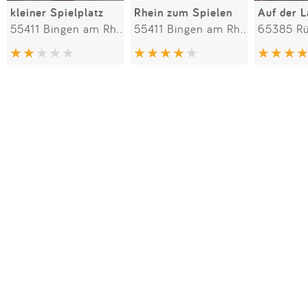
kleiner Spielplatz
Rhein zum Spielen
Auf der 
55411 Bingen am Rhein
55411 Bingen am Rhein