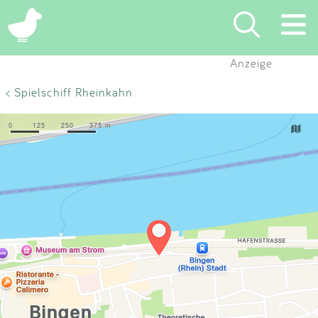
×
Anzeige
Suchen
< Spielschiff Rheinkahn
Eintragen
App
Blog
Partner
Kontakt