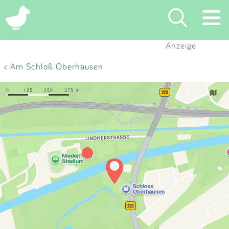
×
Anzeige
Suchen
< Am Schloß Oberhausen
Eintragen
App
Blog
Partner
Kontakt