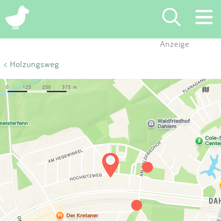
×
Anzeige
Suchen
< Holzungsweg
Eintragen
App
Blog
Partner
Kontakt