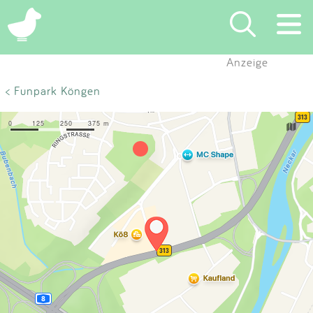
×
Anzeige
Suchen
< Funpark Köngen
Eintragen
App
Blog
Partner
Kontakt