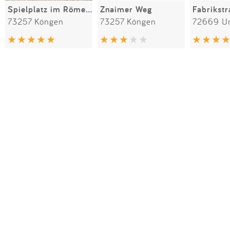
Spielplatz im Römerpark
Znaimer Weg
Fabrikst
73257 Köngen
73257 Köngen
72669 Un