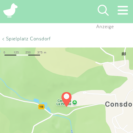
×
Anzeige
Suchen
< Spielplatz Consdorf
Eintragen
App
Blog
Partner
Kontakt