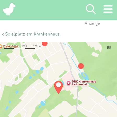
×
Anzeige
Suchen
< Spielplatz am Krankenhaus
Eintragen
App
Blog
Partner
Kontakt