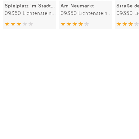
Spielplatz im Stadtpark
Am Neumarkt
Straße de
09350 Lichtenstein/Sachsen
09350 Lichtenstein in Sachsen