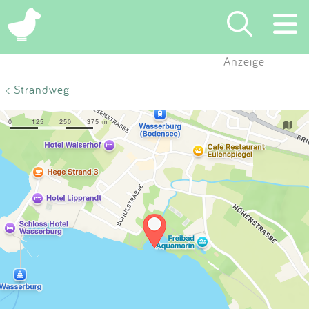
×
Anzeige
Suchen
< Strandweg
Eintragen
App
Blog
Partner
Kontakt