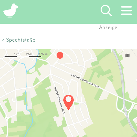
×
Anzeige
Suchen
< Spechtstaße
Eintragen
App
Blog
Partner
Kontakt