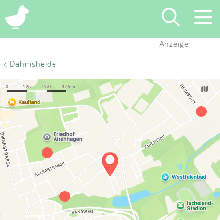
×
Anzeige
Suchen
< Dahmsheide
Eintragen
App
Blog
Partner
Kontakt