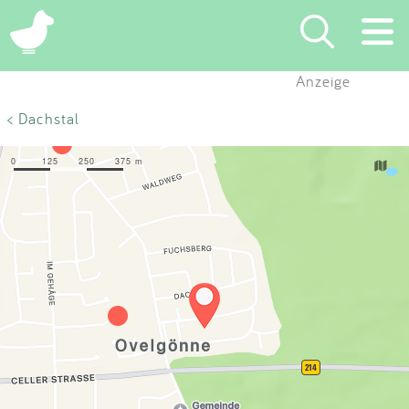
×
Anzeige
Suchen
< Dachstal
Eintragen
App
Blog
Partner
Kontakt