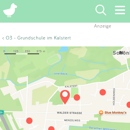
×
Anzeige
Suchen
< O3 - Grundschule im Kalstert
Eintragen
App
Blog
Partner
Kontakt