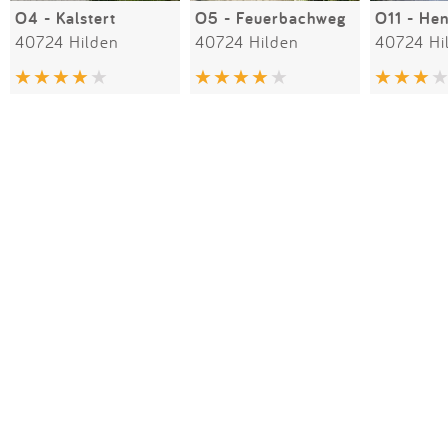
O4 - Kalstert
O5 - Feuerbachweg
O11 - He
40724 Hilden
40724 Hilden
40724 Hi