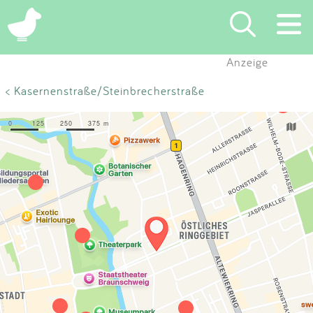
×
Anzeige
Suchen
< Kasernenstraße/Steinbrecherstraße
Eintragen
App
Blog
Partner
Kontakt