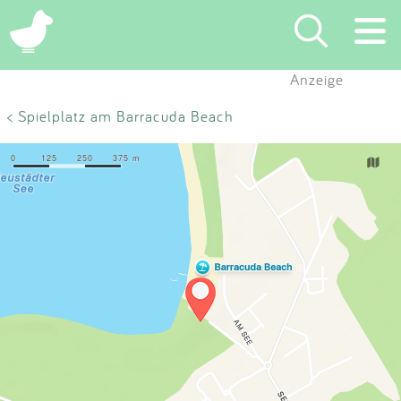
×
Anzeige
Suchen
< Spielplatz am Barracuda Beach
Eintragen
App
Blog
Partner
Kontakt