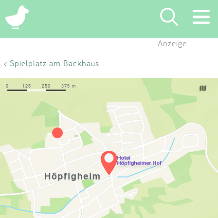
×
Anzeige
Suchen
< Spielplatz am Backhaus
Eintragen
App
Blog
Partner
Kontakt