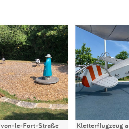
-von-le-Fort-Straße
Kletterflugzeug 