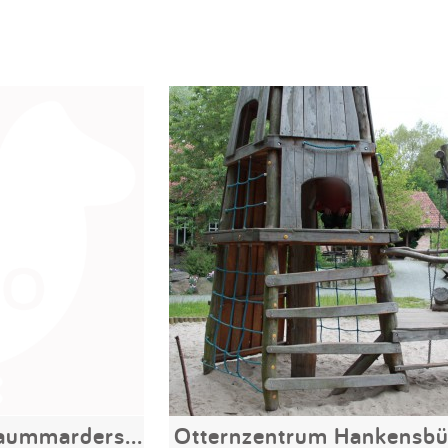
Otternzentrum Baummarderspielplatz
Otternzentrum Hankensbü