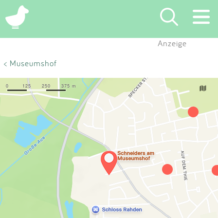
×
Anzeige
Suchen
< Museumshof
Eintragen
App
Blog
Partner
Kontakt