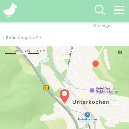
×
Anzeige
Suchen
< Knöcklingstraße
Eintragen
App
Blog
Partner
Kontakt