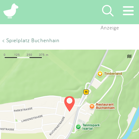
×
Anzeige
Suchen
< Spielplatz Buchenhain
Eintragen
App
Blog
Partner
Kontakt