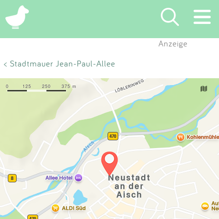
×
Anzeige
Suchen
< Stadtmauer Jean-Paul-Allee
Eintragen
App
Blog
Partner
Kontakt