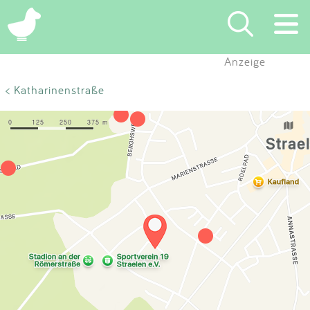
×
Anzeige
Suchen
< Katharinenstraße
Eintragen
App
Blog
Partner
Kontakt