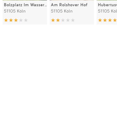
Bolzplatz Im Wasserfeld / Wahnheider Straße
Am Rolshover Hof
Hubertus
51105 Köln
51105 Köln
51105 Kö