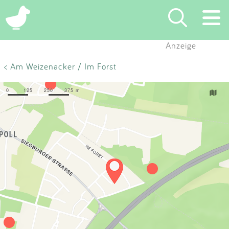
×
Anzeige
Suchen
< Am Weizenacker / Im Forst
Eintragen
App
Blog
Partner
Kontakt