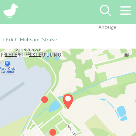
×
Anzeige
Suchen
< Erich-Mühsam-Straße
Eintragen
App
Blog
Partner
Kontakt