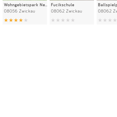
Wohngebietspark Neuplanitz
Fucikschule
08056 Zwickau
08062 Zwickau
08062 Z