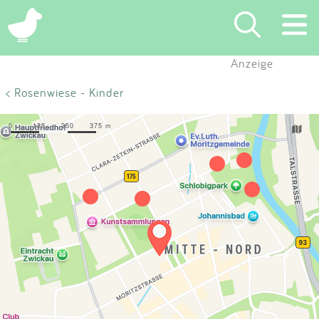
×
Anzeige
Suchen
< Rosenwiese - Kinder
Eintragen
App
Blog
Partner
Kontakt