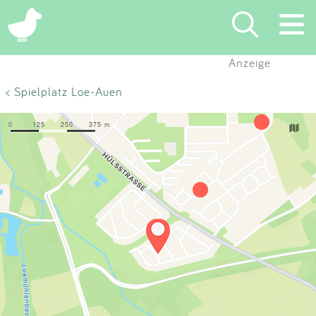
×
Anzeige
Suchen
< Spielplatz Loe-Auen
Eintragen
App
Blog
Partner
Kontakt