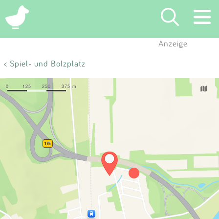
×
Anzeige
Suchen
< Spiel- und Bolzplatz
Eintragen
App
Blog
Partner
Kontakt