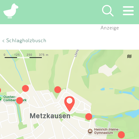
×
Anzeige
Suchen
< Schlagholzbusch
Eintragen
App
Blog
Partner
Kontakt