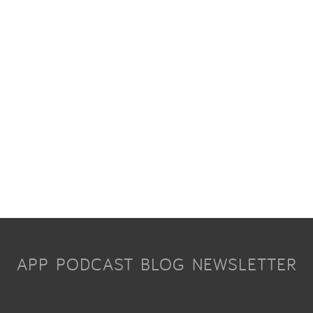
APP
PODCAST
BLOG
NEWSLETTER