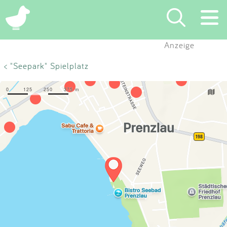
×
Anzeige
Suchen
< "Seepark" Spielplatz
Eintragen
App
Blog
Partner
Kontakt