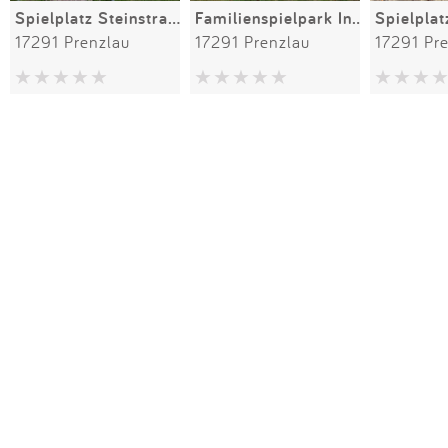
Spielplatz Steinstraße/Baustraße
Familienspielpark Innenhof Rewe
17291 Prenzlau
17291 Prenzlau
17291 Pr