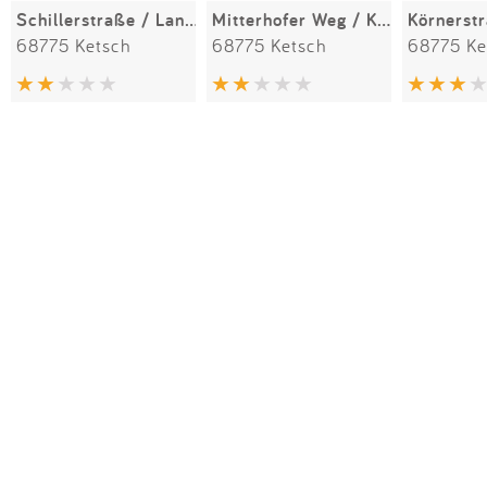
Schillerstraße / Lanzstraße
Mitterhofer Weg / Karlsruher Straße
Körnerst
68775 Ketsch
68775 Ketsch
68775 Ke