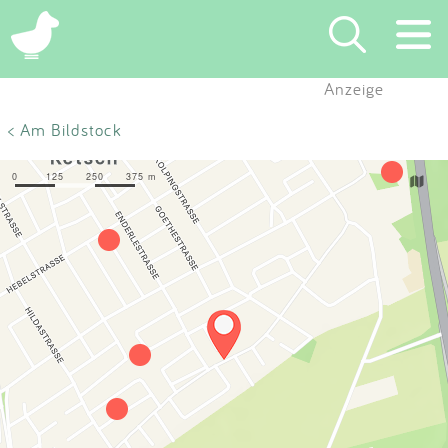
×
Anzeige
Suchen
< Am Bildstock
Eintragen
App
Blog
Partner
Kontakt