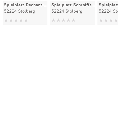
Spielplatz Dechant-Brock-Straße
Spielplatz Schroiffstraße
52224 Stolberg
52224 Stolberg
52224 St