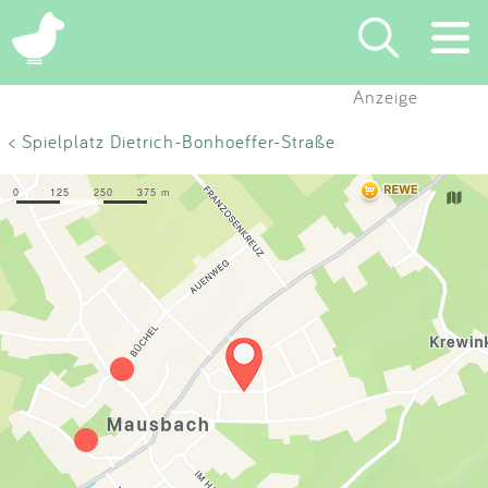
×
Anzeige
Suchen
< Spielplatz Dietrich-Bonhoeffer-Straße
Eintragen
App
Blog
Partner
Kontakt