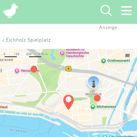
×
Anzeige
Suchen
< Eichholz Spielplatz
Eintragen
App
Blog
Partner
Kontakt