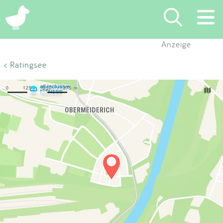
×
Anzeige
Suchen
< Ratingsee
Eintragen
App
Blog
Partner
Kontakt