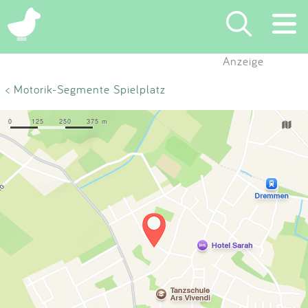
×
Anzeige
Suchen
< Motorik-Segmente Spielplatz
Eintragen
App
Blog
Partner
Kontakt