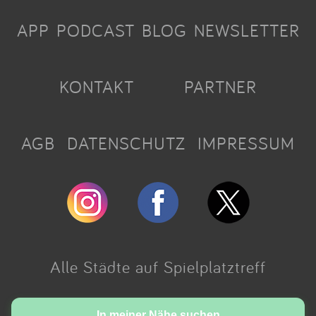
APP
PODCAST
BLOG
NEWSLETTER
KONTAKT
PARTNER
AGB
DATENSCHUTZ
IMPRESSUM
Alle Städte auf Spielplatztreff
Made with love in Cologne.
In meiner Nähe suchen