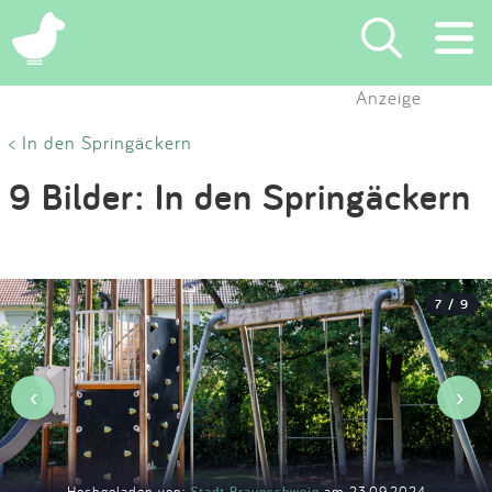
×
Anzeige
Suchen
< In den Springäckern
9 Bilder: In den Springäckern
Eintragen
App
7 / 9
Blog
Partner
‹
›
Kontakt
Hochgeladen von:
Stadt Braunschweig
am 23.09.2024