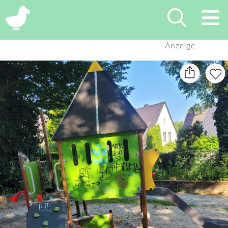
×
Anzeige
Suchen
Eintragen
App
Blog
Partner
Kontakt