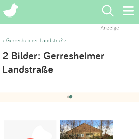
×
Anzeige
Suchen
< Gerresheimer Landstraße
2 Bilder: Gerresheimer
Eintragen
Landstraße
App
Hochgeladen von:
Tealady
am 18.03.2019
Blog
‹
›
2 / 2
Partner
Kontakt