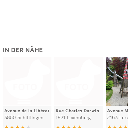
IN DER NÄHE
Avenue de la Libération
Rue Charles Darwin
Avenue M
3850 Schifflingen
1821 Luxemburg
2163 Lux