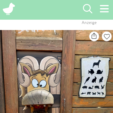
×
Anzeige
Suchen
Eintragen
App
Blog
Partner
Kontakt