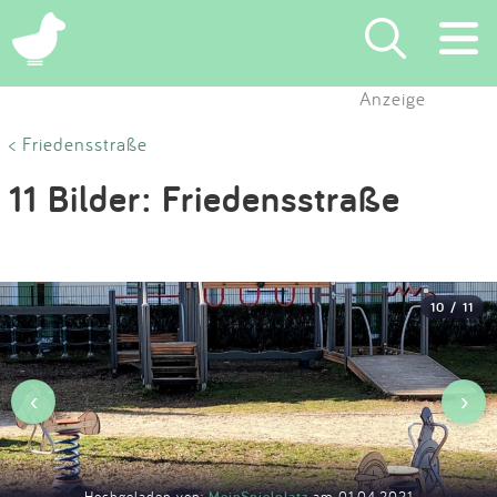
×
Anzeige
Suchen
< Friedensstraße
11 Bilder: Friedensstraße
Eintragen
App
10 / 11
Blog
Partner
‹
›
Kontakt
Hochgeladen von:
MeinSpielplatz
am 01.04.2021