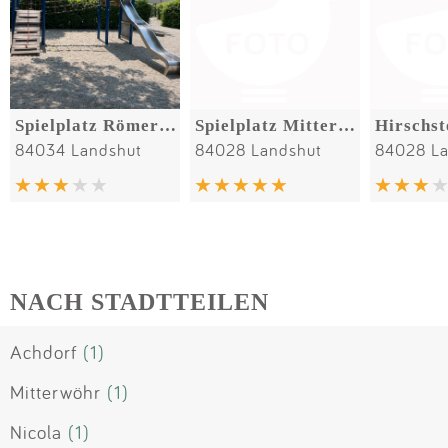
Spielplatz Römervilla
Spielplatz Mitterwöhr
Hirschst
84034 Landshut
84028 Landshut
84028 La
NACH STADTTEILEN
Achdorf
(1)
Mitterwöhr
(1)
Nicola
(1)