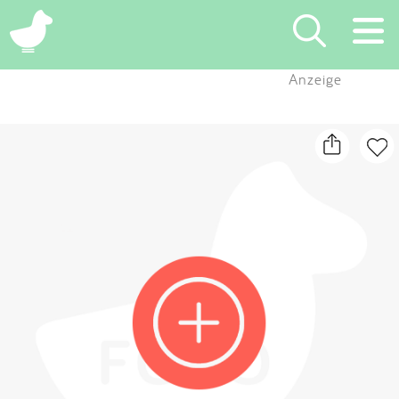
×
Anzeige
Suchen
Eintragen
App
Blog
Partner
Kontakt