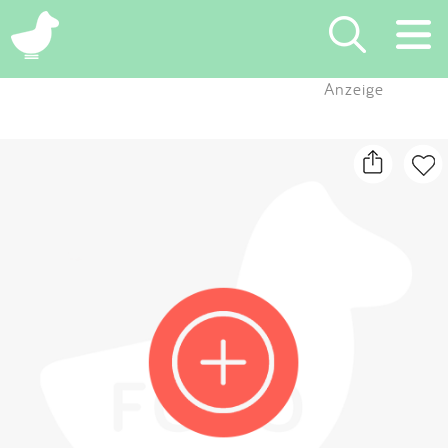
×
Anzeige
Suchen
Eintragen
App
Blog
Partner
Kontakt