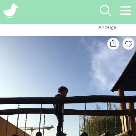
×
Anzeige
Suchen
Eintragen
App
Blog
Partner
Kontakt