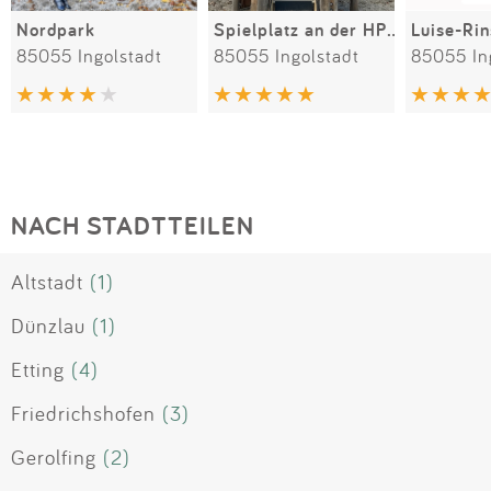
Nordpark
Spielplatz an der HP-Müller-Straße
Luise-Ri
85055 Ingolstadt
85055 Ingolstadt
85055 In
NACH STADTTEILEN
Altstadt
(1)
Dünzlau
(1)
Etting
(4)
Friedrichshofen
(3)
Gerolfing
(2)