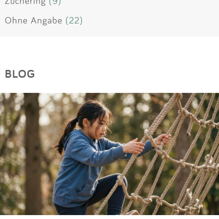
Zuchering
(9)
Ohne Angabe
(22)
BLOG