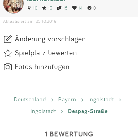
10
13
15
14
0
Aktualisiert am: 25.10.2019
Änderung vorschlagen
Spielplatz bewerten
Fotos hinzufügen
Deutschland
>
Bayern
>
Ingolstadt
>
Despag-Straße
Ingolstadt
>
1 BEWERTUNG