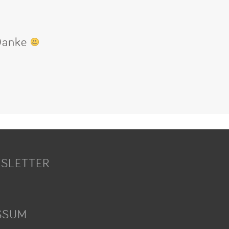
 Danke
SLETTER
SSUM