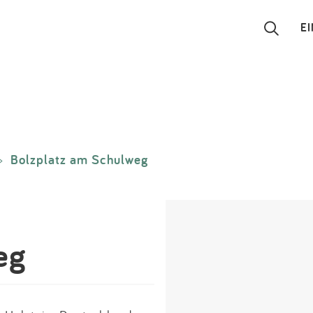
E
Suchen
Eintragen
Bolzplatz am Schulweg
>
App
Blog
Partner
eg
Kontakt