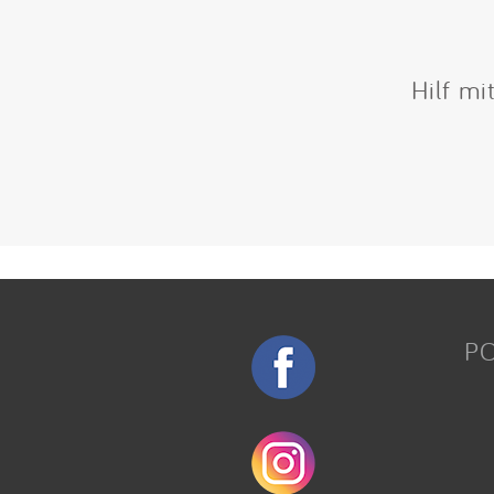
Hilf mi
P