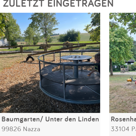
ZULETZT EINGETRAGEN
Baumgarten/ Unter den Linden
Rosenh
99826 Nazza
33104 P