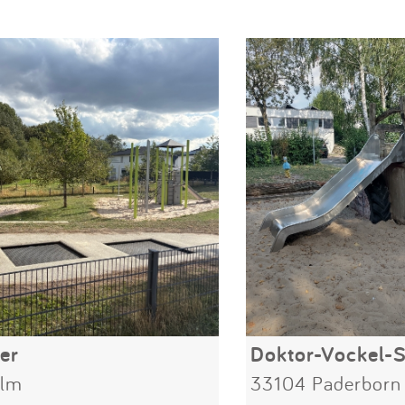
er
Doktor-Vockel-S
Ulm
33104 Paderborn