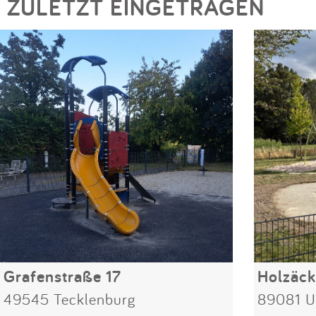
ZULETZT EINGETRAGEN
Grafenstraße 17
Holzäck
49545 Tecklenburg
89081 