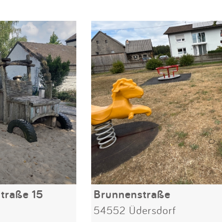
traße 15
Brunnenstraße
54552 Üdersdorf