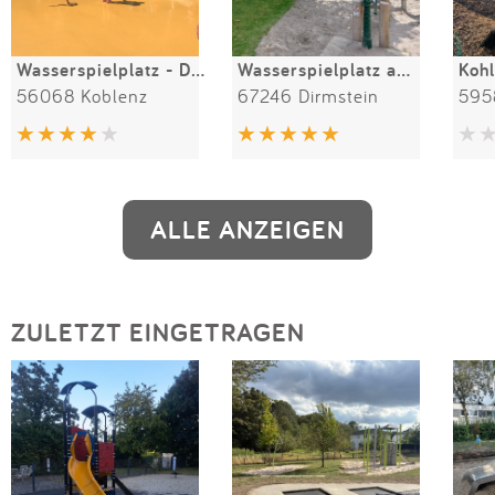
Wasserspielplatz - Deutsches Eck
Wasserspielplatz am Eckbach
Koh
56068 Koblenz
67246 Dirmstein
595
ALLE ANZEIGEN
ZULETZT EINGETRAGEN