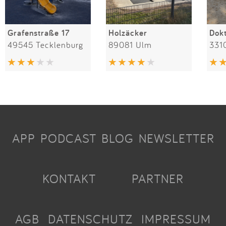
Grafenstraße 17
Holzäcker
49545 Tecklenburg
89081 Ulm
331
APP
PODCAST
BLOG
NEWSLETTER
KONTAKT
PARTNER
AGB
DATENSCHUTZ
IMPRESSUM