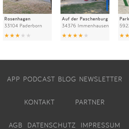
Rosenhagen
Auf der Paschenburg
Par
33104 Paderborn
34376 Immenhausen
592
APP
PODCAST
BLOG
NEWSLETTER
KONTAKT
PARTNER
AGB
DATENSCHUTZ
IMPRESSUM