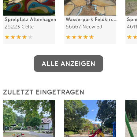
Spielplatz Altenhagen
Wasserpark Feldkirchen
29223 Celle
56567 Neuwied
461
ALLE ANZEIGEN
ZULETZT EINGETRAGEN